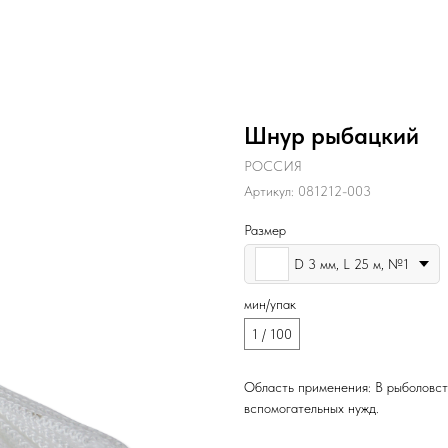
Шнур рыбацкий
РОССИЯ
Артикул:
081212-003
Размер
D 3 мм, L 25 м, №1
мин/упак
1 / 100
Область применения: В рыболовств
вспомогательных нужд.