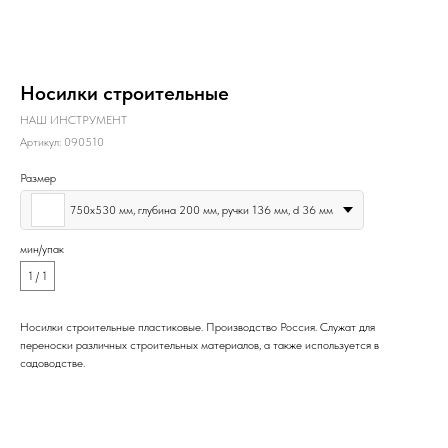
Носилки строительные
НАШ ИНСТРУМЕНТ
Артикул:
090510
Размер
750х530 мм, глубина 200 мм, ручки 136 мм, d 36 мм
мин/упак
1 / 1
Носилки строительные пластиковые. Производство Россия. Служат для
переноски различных строительных материалов, а также используется в
садоводстве.