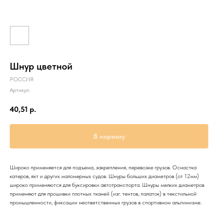
Шнур цветной
РОССИЯ
Артикул:
40,51
р.
В корзину
Широко применяется для подъема, закрепления, перевозке грузов. Оснастка
катеров, яхт и других маломерных судов. Шнуры больших диаметров (от 12мм)
широко применяются для буксировки автотранспорта. Шнуры мелких диаметров
применяют для прошивки плотных тканей (изг. тентов, палаток) в текстильной
промышленности, фиксации неответственных грузов в спортивном альпинизме.