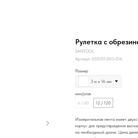
Рулетка с обрези
SANTOOL
Артикул:
050107-003-016
Размер
3 м х 16 мм
мин/упак
6 / 60
12 / 120
Измерительная лента имеет двух
корпус для предотвращения выска
на необходимой длине. Цена деле