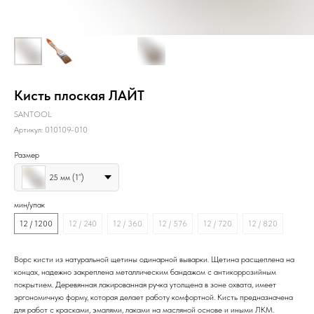
Кисть плоская ЛАЙТ
SANTOOL
Артикул:
010109-010
Размер
25 мм (1’’)
мин/упак
12 / 1200
12 / 240
12 / 360
12 / 576
12 / 720
12 / 820
Ворс кисти из натуральной щетины одинарной выварки. Щетина расщеплена на
концах, надежно закреплена металлическим бандажом с антикоррозийным
покрытием. Деревянная лакированная ручка утолщена в зоне охвата, имеет
эргономичную форму, которая делает работу комфортной. Кисть предназначена
для работ с красками, эмалями, лаками на масляной основе и иными ЛКМ.