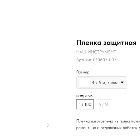
Пленка защитная
НАШ ИНСТРУМЕНТ
Артикул:
010605-005
Размер
4 х 5 м, 7 мкм
мин/упак
1 / 100
6 / 50
Пленка изготовлена из полиэтиле
ремонтных и отделочных работах дл