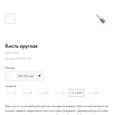
Кисть круглая
SANTOOL
Артикул:
010115-002
Размер
№2 (20 мм)
мин/упак
6 / 120
12 / 144
12 / 240
12 / 360
12 / 600
12 / 800
Ворс кисти из натуральной щетины одинарной выварки. Щетина расщеплена на
концах, надежно закреплена пластмассовым бандажом. Деревянная ручка имеет