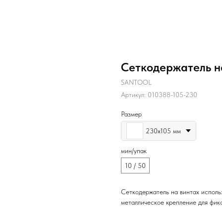
Сеткодержатель н
SANTOOL
Артикул:
010388-105-230
Размер
230х105 мм
мин/упак
10 / 50
Сеткодержатель на винтах исполь
металлическое крепление для фик