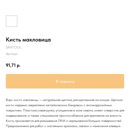
Кисть макловица
SANTOOL
Артикул:
91,71
р.
В корзину
Ворс кисти макловицы — натуральная щетина, расщепленная на концах. Щетина
кисти надежно закреплена металлическим бандажом с антикоррозийным
покрытием. Пластмассовая ручка, утолщенная в зоне охвата, имеет отверстие для
подвешивания, а также специальное приспособление для крепления на емкость.
Кисть применяется для размывания ЛКМ и окрашивания больших поверхностей.
Предназначена для работ с масляными красками, лаками и нанесения клеящих