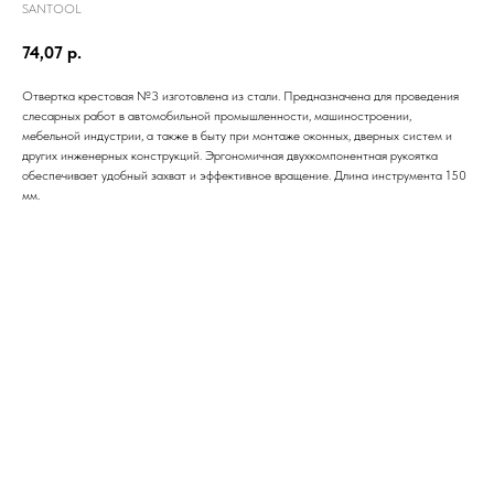
SANTOOL
74,07
р.
Отвертка крестовая №3 изготовлена из стали. Предназначена для проведения
слесарных работ в автомобильной промышленности, машиностроении,
мебельной индустрии, а также в быту при монтаже оконных, дверных систем и
других инженерных конструкций. Эргономичная двухкомпонентная рукоятка
обеспечивает удобный захват и эффективное вращение. Длина инструмента 150
мм.