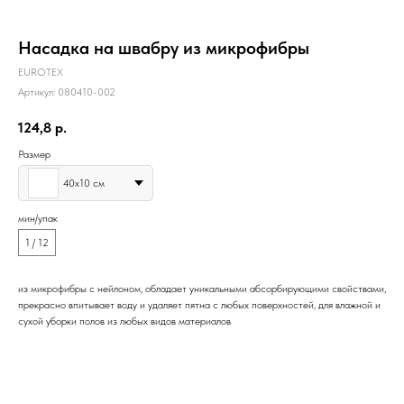
Насадка на швабру из микрофибры
EUROTEX
Артикул:
080410-002
124,8
р.
Размер
40х10 см
мин/упак
1 / 12
из микрофибры с нейлоном, обладает уникальными абсорбирующими свойствами,
прекрасно впитывает воду и удаляет пятна с любых поверхностей, для влажной и
сухой уборки полов из любых видов материалов