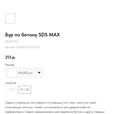
Бур по бетону SDS MAX
SANTOOL
Артикул:
032020-030-030
213
р.
Размер
30х300 мм
мин/упак
1 / 20
15 / 30
Сверло спиральное изготовлено из углеродистой стали, пластина имеет
специальную заточку и может использоваться при ударных работах
перфоратором. Сверло предназначено для сверления бетона и других твердых