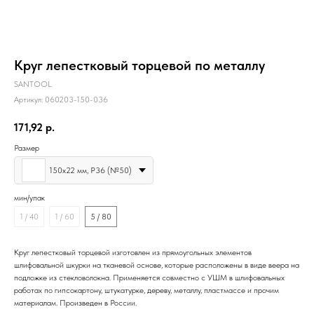
Круг лепестковый торцевой по металлу
SANTOOL
Артикул:
060203-150-036
171,92
р.
Размер
150х22 мм, P36 (№50)
мин/упак
1 / 40
1 / 60
5 / 80
Круг лепестковый торцевой изготовлен из прямоугольных элементов
шлифовальной шкурки на тканевой основе, которые расположены в виде веера на
подложке из стекловолокна. Применяется совместно с УШМ в шлифовальных
работах по гипсокартону, штукатурке, дереву, металлу, пластмассе и прочим
материалам. Произведен в России.