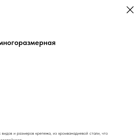
 многоразмерная
 видов и размеров крепежа, из хромванадиевой стали, что
осостойкость