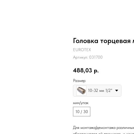
Головка торцевая
EUROTEX
Артикул:
031700
488,03
р.
Размер
10-32 мм 1/2"
мин/упак
10 / 30
Для монтажа/демонтажа различных
обеспечивает ей прочность и изн