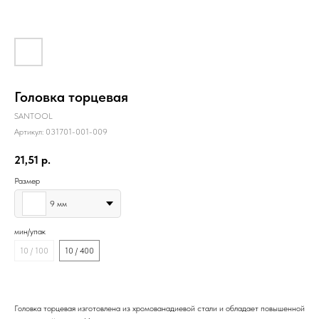
Головка торцевая
SANTOOL
Артикул:
031701-001-009
21,51
р.
Размер
9 мм
мин/упак
10 / 100
10 / 400
Головка торцевая изготовлена из хромованадиевой стали и обладает повышенной