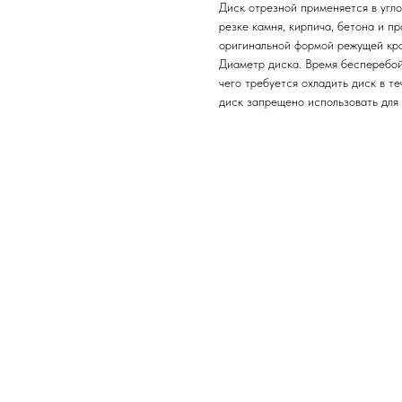
Диск отрезной применяется в угл
резке камня, кирпича, бетона и п
оригинальной формой режущей кр
Диаметр диска. Время бесперебой
чего требуется охладить диск в т
диск запрещено использовать для 