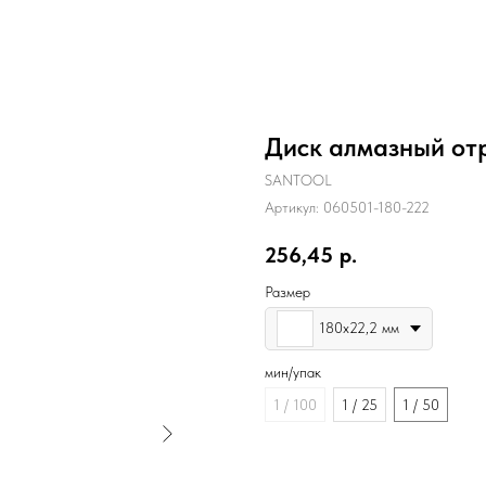
Диск алмазный от
SANTOOL
Артикул:
060501-180-222
256,45
р.
Размер
180х22,2 мм
мин/упак
1 / 100
1 / 25
1 / 50