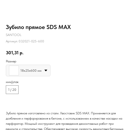
Зубило прямое SDS MAX
SANTOOL
Артикул:
032021-025-600
301,31
р.
Размер
18х25х600 мм
мин/упак
1 / 20
Зубило прямое изготовлено из стали. Хвостовик SDS MAX. Применяется для
долбления и перфорирования в бетоне, с использованием в качестве насадки на
перфоратор. Мощный инструмент для проведения демонтажных работ при
ремонте и строительстве. Обеспечивает высокую скорость демонтажа бетонных,