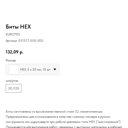
Биты HEX
EUROTEX
Артикул:
031517-050-005
132,09
р.
Размер
HEX 5 х 50 мм, 10 шт
мин/упак
20 /120
Биты изготовлены из высококачественной стали S2, намагниченные.
Предназначены для использования в качестве сменных насадок в ручном
инструменте или шуруповерте при работе крепежом типа HEX ("шестигранник").
Применяются для выполнения работ, связанных с высокими нагрузками в рабочей