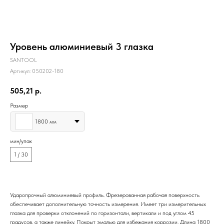
Уровень алюминиевый 3 глазка
SANTOOL
Артикул:
050202-180
505,21
р.
Размер
1800 мм
мин/упак
1 / 30
Ударопрочный алюминиевый профиль. Фрезерованная рабочая поверхность
обеспечивает дополнительную точность измерения. Имеет три измерительных
глазка для проверки отклонений по горизонтали, вертикали и под углом 45
градусов, а также линейку. Покрыт эмалью для избежания коррозии. Длина 1800