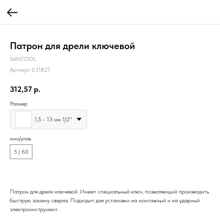
Патрон для дрели ключевой
SANTOOL
Артикул:
031821
312,57
р.
Размер
1,5 - 13 мм 1/2"
мин/упак
5 / 60
Патрон для дрели ключевой. Имеет специальный ключ, позволяющий производить
быструю замену сверла. Подходит для установки на монтажный и на ударный
электроинструмент.