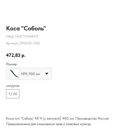
Коса "Соболь"
НАШ ИНСТРУМЕНТ
Артикул:
090602-900
472,83
р.
Размер
№9, 900 мм
мин/упак
1 / 20
Коса тип "Соболь" № 9 (с заточкой) 900 мм. Производство Россия.
Предназначена для скашивания трав и злаковых культур.