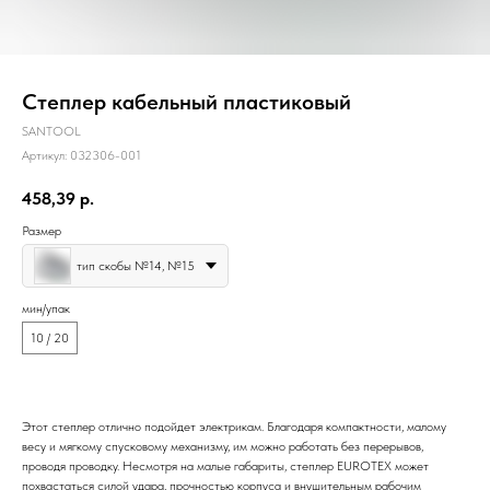
Степлер кабельный пластиковый
SANTOOL
Артикул:
032306-001
458,39
р.
Размер
тип скобы №14, №15
мин/упак
10 / 20
Этот степлер отлично подойдет электрикам. Благодаря компактности, малому
весу и мягкому спусковому механизму, им можно работать без перерывов,
проводя проводку. Несмотря на малые габариты, степлер EUROTEX может
похвастаться силой удара, прочностью корпуса и внушительным рабочим