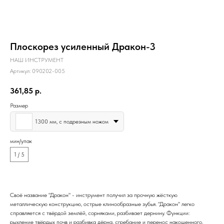
Плоскорез усиленный Дракон-3
НАШ ИНСТРУМЕНТ
Артикул:
090202-005
361,85
р.
Размер
1300 мм, с подрезным ножом
мин/упак
1 / 5
Своё название "Дракон" - инструмент получил за прочную жёсткую
металлическую конструкцию, острые клинообразные зубья. "Дракон" легко
справляется с твёрдой землёй, сорняками, разбивает дернину. Функции:
рыхление твёрдых почв и разбивка дёрна, сгребание и перенос накошенного,