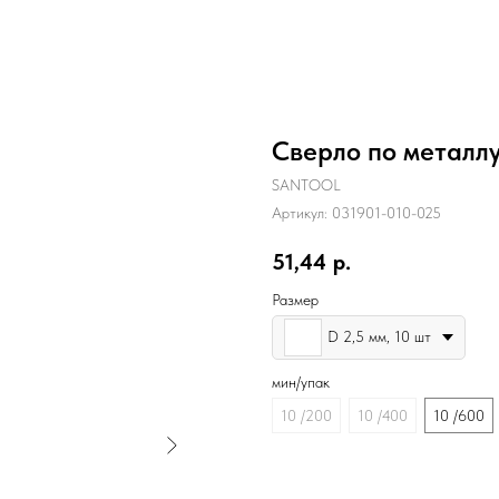
Сверло по металл
SANTOOL
Артикул:
031901-010-025
51,44
р.
Размер
D 2,5 мм, 10 шт
мин/упак
10 /200
10 /400
10 /600