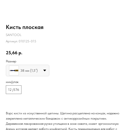
Кисть плоская
SANTOOL
Артикул:
010125-015
25,66
р.
Размер
38 мм (1,5’’)
мин/упак
12 /576
Ворс кисти из искуственной щетины. Щетина расщеплена на концах, надежно
закреплена металлическим бандажом с антикоррозийным покрытием.
Деревянная лакированная ручка утолщена в зоне охвата, имеет эргономичную
форму, которая делает работу комфортной. Кисть предназначена для работ с