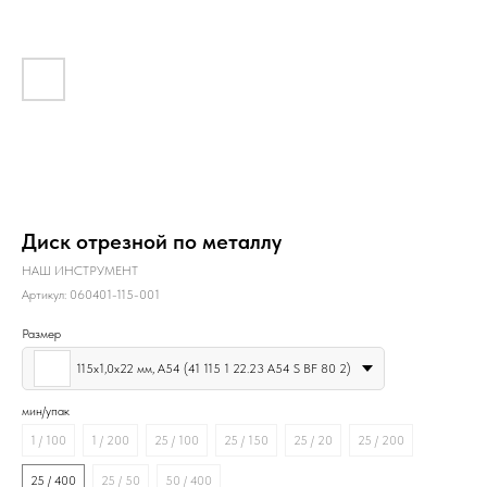
Диск отрезной по металлу
НАШ ИНСТРУМЕНТ
Артикул:
060401-115-001
Размер
115х1,0х22 мм, А54 (41 115 1 22.23 A54 S BF 80 2)
мин/упак
1 / 100
1 / 200
25 / 100
25 / 150
25 / 20
25 / 200
25 / 400
25 / 50
50 / 400