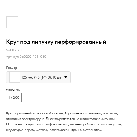
Круг под липучку перфорированный
SANTOOL
Артикул:
060202-125-040
Размер
125 мм, P40 (№40), 10 шт
мин/упак
1 / 200
Круг абразивный на ворсовой основе. Абразивная составляющая – оксид
алюминия электрокорунд. Диск закрепляется на шлифкругах с липучкой.
Используется при сухих шлифовально-отделочных работах по гипсокартону,
штукатурке, дереву, металлу, пластмассе и прочим материалам.