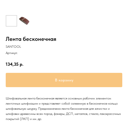
Лента бесконечная
SANTOOL
Артикул:
134,35
р.
В корзину
Шлифовальная лента бесконечная является основным рабочим элементом
ленточных шлифмашин и представляет собой склеенную в бесконечное кольцо
шлифовальную шкурку. Предназначена лента бесконечная для зачистки и
шлифовки древесины всех пород, фанеры, ДСП, металлов, стекла, лакокрасочных
покрытий (ЛКП) и мн. др.