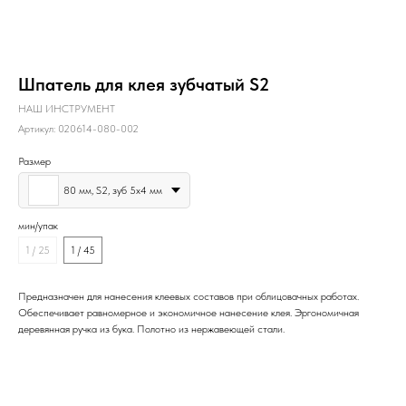
Шпатель для клея зубчатый S2
НАШ ИНСТРУМЕНТ
Артикул:
020614-080-002
Размер
80 мм, S2, зуб 5х4 мм
мин/упак
1 / 25
1 / 45
Предназначен для нанесения клеевых составов при облицовачных работах.
Обеспечивает равномерное и экономичное нанесение клея. Эргономичная
деревянная ручка из бука. Полотно из нержавеющей стали.