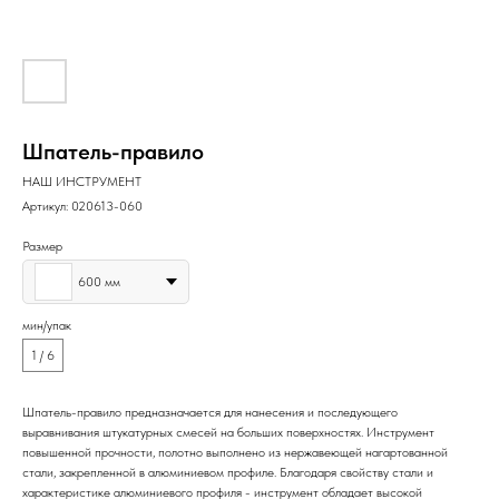
Шпатель-правило
НАШ ИНСТРУМЕНТ
Артикул:
020613-060
Размер
600 мм
мин/упак
1 / 6
Шпатель-правило предназначается для нанесения и последующего
выравнивания штукатурных смесей на больших поверхностях. Инструмент
повышенной прочности, полотно выполнено из нержавеющей нагартованной
стали, закрепленной в алюминиевом профиле. Благодаря свойству стали и
характеристике алюминиевого профиля - инструмент обладает высокой