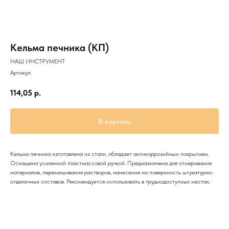
Кельма печника (КП)
НАШ ИНСТРУМЕНТ
Артикул:
114,05
р.
В корзину
Кельма печника изготовлена из стали, обладает антикоррозийным покрытием.
Оснащена усиленной пластмассовой ручкой. Предназначена для отмеривания
материалов, перемешивания растворов, нанесения на поверхность штукатурно-
отделочных составов. Рекомендуется использовать в труднодоступных местах.