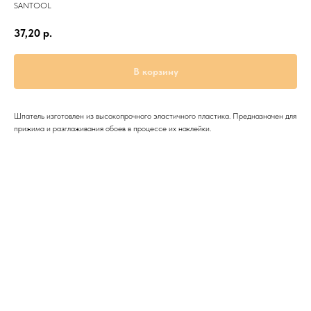
SANTOOL
37,20
р.
В корзину
Шпатель изготовлен из высокопрочного эластичного пластика. Предназначен для
прижима и разглаживания обоев в процессе их наклейки.