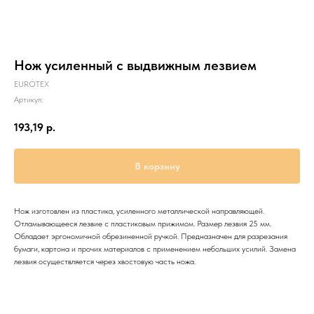
Нож усиленный с выдвижным лезвием
EUROTEX
Артикул:
193,19
р.
В корзину
Нож изготовлен из пластика, усиленного металлической направляющей.
Отламывающееся лезвие с пластиковым прижимом. Размер лезвия 25 мм.
Обладает эргономичной обрезиненной ручкой. Предназначен для разрезания
бумаги, картона и прочих материалов с применением небольших усилий. Замена
лезвия осуществляется через хвостовую часть ножа.