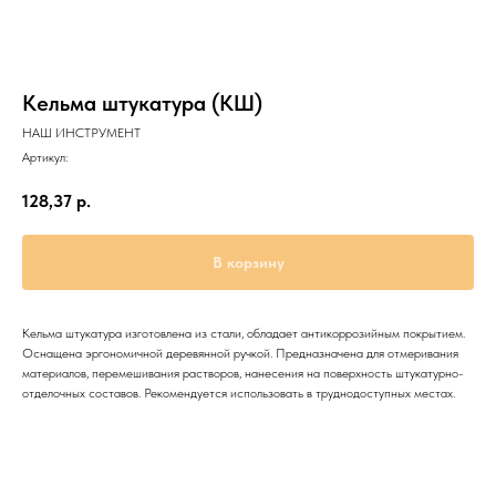
Кельма штукатура (КШ)
НАШ ИНСТРУМЕНТ
Артикул:
128,37
р.
В корзину
Кельма штукатура изготовлена из стали, обладает антикоррозийным покрытием.
Оснащена эргономичной деревянной ручкой. Предназначена для отмеривания
материалов, перемешивания растворов, нанесения на поверхность штукатурно-
отделочных составов. Рекомендуется использовать в труднодоступных местах.