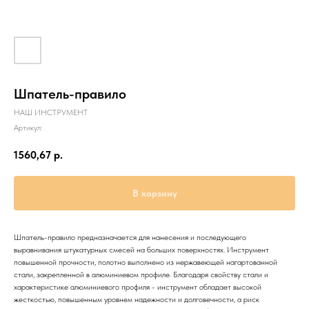
Шпатель-правило
НАШ ИНСТРУМЕНТ
Артикул:
1560,67
р.
В корзину
Шпатель-правило предназначается для нанесения и последующего
выравнивания штукатурных смесей на больших поверхностях. Инструмент
повышенной прочности, полотно выполнено из нержавеющей нагартованной
стали, закрепленной в алюминиевом профиле. Благодаря свойству стали и
характеристике алюминиевого профиля - инструмент обладает высокой
жесткостью, повышенным уровнем надежности и долговечности, а риск