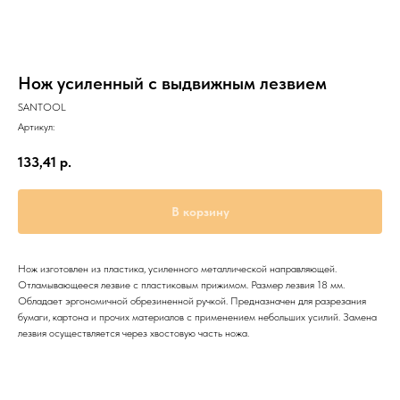
Нож усиленный с выдвижным лезвием
SANTOOL
Артикул:
133,41
р.
В корзину
Нож изготовлен из пластика, усиленного металлической направляющей.
Отламывающееся лезвие с пластиковым прижимом. Размер лезвия 18 мм.
Обладает эргономичной обрезиненной ручкой. Предназначен для разрезания
бумаги, картона и прочих материалов с применением небольших усилий. Замена
лезвия осуществляется через хвостовую часть ножа.