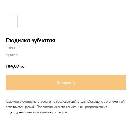
Гладилка зубчатая
EUROTEX
Артикул:
184,07
р.
В корзину
Гладилка зубчатая изготовлена из нержавеющей стали. Оснащена эргономичной
пластиковой ручкой. Предназначена для нанесения и разравнивания
штукатурных смесей и клеевых растворов.