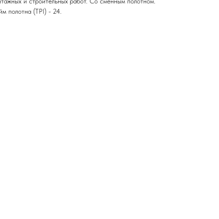
нтажных и строительных работ. Со сменным полотном.
м полотна (TPI) - 24.