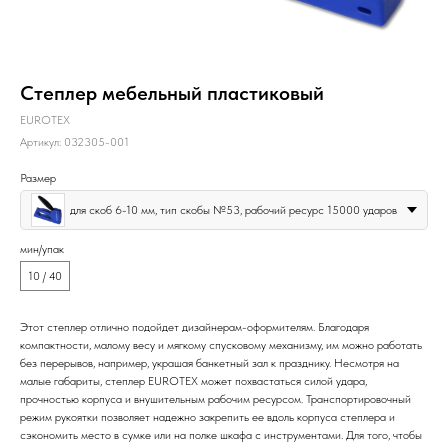
Степлер мебельный пластиковый
EUROTEX
Артикул:
032305-001
Размер
для скоб 6-10 мм, тип скобы №53, рабочий ресурс 15000 ударов
мин/упак
10 / 40
Этот степлер отлично подойдет дизайнерам-оформителям. Благодаря
компактности, малому весу и мягкому спусковому механизму, им можно работать
без перерывов, например, украшая банкетный зал к празднику. Несмотря на
малые габариты, степлер EUROTEX может похвастаться силой удара,
прочностью корпуса и внушительным рабочим ресурсом. Транспортировочный
режим рукоятки позволяет надежно закрепить ее вдоль корпуса степлера и
сэкономить место в сумке или на полке шкафа с инструментами. Для того, чтобы