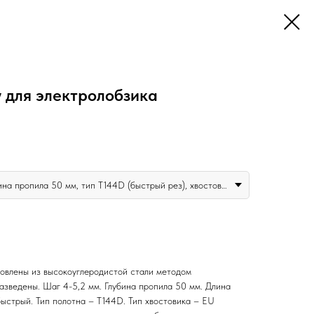
 для электролобзика
75 мм, шаг 4-5,2 мм, глубина пропила 50 мм, тип T144D (быстрый рез), хвостовик EU, 2 шт
товлены из высокоуглеродистой стали методом
азведены. Шаг 4-5,2 мм. Глубина пропила 50 мм. Длина
быстрый. Тип полотна – T144D. Тип хвостовика – EU