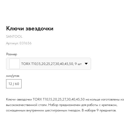
Ключи звездочки
SANTOOL
Артикул:
031656
Размер
TORX Т10,15,20,25,27,30,40,45,50, 9 шт
мин/упак
12 / 60
Ключи-звездочки TORX Т10,15,20,25,27,30,40,45,50 на кольце изготовлены из
высококачественной стали. Набор предназначен для работы с крепежом,
оснащенным внутренним шестигранным гнездом. В наборе 9 предметов.