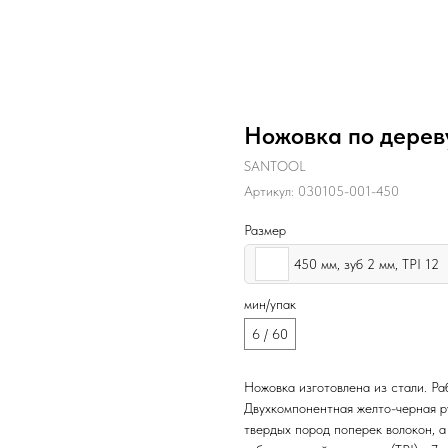
Ножовка по дерев
SANTOOL
Артикул:
030105-001-450
Размер
450 мм, зуб 2 мм, TPI 12
мин/упак
6 / 60
Ножовка изготовлена из стали. Ра
Двухкомпонентная желто-черная р
твердых пород поперек волокон, 