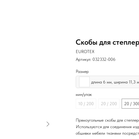
Скобы для степле
EUROTEX
Артикул:
032332-006
Размер
длина 6 мм, ширина 11,3 
мин/упак
10 / 200
20 / 200
20 / 30
Прямоугольные скобы для степлера
Используются для соединения изде
обшивки мебели тканями посредст