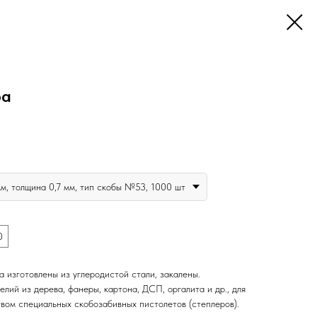
ра
мм, толщина 0,7 мм, тип скобы №53, 1000 шт
0
 изготовлены из углеродистой стали, закалены.
лий из дерева, фанеры, картона, ДСП, оргалита и др., для
вом специальных скобозабивных пистолетов (степлеров).