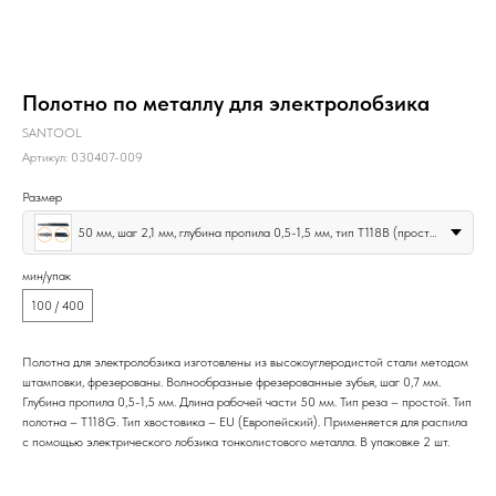
Полотно по металлу для электролобзика
SANTOOL
Артикул:
030407-009
Размер
50 мм, шаг 2,1 мм, глубина пропила 0,5-1,5 мм, тип T118B (простой рез), хвостовик EU, 2 шт
мин/упак
100 / 400
Полотна для электролобзика изготовлены из высокоуглеродистой стали методом
штамповки, фрезерованы. Волнообразные фрезерованные зубья, шаг 0,7 мм.
Глубина пропила 0,5-1,5 мм. Длина рабочей части 50 мм. Тип реза – простой. Тип
полотна – T118G. Тип хвостовика – EU (Европейский). Применяется для распила
с помощью электрического лобзика тонколистового металла. В упаковке 2 шт.