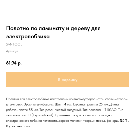
Полотно по ламинату и дереву для
электролобзика
SANTOOL
Артикул:
61,94
р.
В корзину
Полотна для электролобзика изготовлены из высокоуглеродистой стали методом
штамповки. Зубья отшлифованы. Шаг 1,4 мм. Глубина пропила 25 мм. Длина
рабочей части 55 мм. Тип реза –чистый фигурный. Тип полотна – T101AO. Тип
хвостовика – EU (Европейский). Применяется для распила с помощью
электрического лобзика ламината, дерева мягких и твердых пород, фанеры, ДСП .
В упаковке 2 шт.