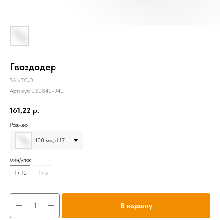
Гвоздодер
SANTOOL
Артикул:
030840-040
161,22
р.
Размер
400 мм, d 17
мин/упак
1 / 10
1 / 5
В корзину