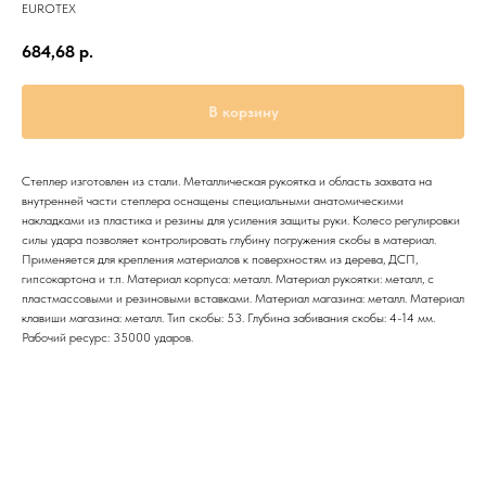
EUROTEX
684,68
р.
В корзину
Степлер изготовлен из стали. Металлическая рукоятка и область захвата на
внутренней части степлера оснащены специальными анатомическими
накладками из пластика и резины для усиления защиты руки. Колесо регулировки
силы удара позволяет контролировать глубину погружения скобы в материал.
Применяется для крепления материалов к поверхностям из дерева, ДСП,
гипсокартона и т.п. Материал корпуса: металл. Материал рукоятки: металл, с
пластмассовыми и резиновыми вставками. Материал магазина: металл. Материал
клавиши магазина: металл. Тип скобы: 53. Глубина забивания скобы: 4-14 мм.
Рабочий ресурс: 35000 ударов.