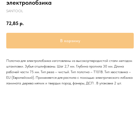
электролобзика
SANTOOL
72,85
р.
В корзину
Полотна для электролобзика изготовлены из высокоуглеродистой стали методом
штамповки. Зубья отшлифованы. Шаг 2,7 мм. Глубина пропила 30 мм. Длина
рабочей части 75 мм. Тип реза – чистый. Тип полотна – T101B. Тип хвостовика –
EU (Европейский). Применяется для распила с помощью электрического лобзика
ламината ,дерева мягких и твердых пород, фанеры, ДСП . В упаковке 2 шт.