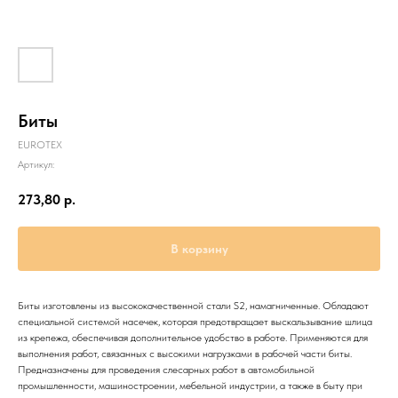
Биты
EUROTEX
Артикул:
273,80
р.
В корзину
Биты изготовлены из высококачественной стали S2, намагниченные. Обладают
специальной системой насечек, которая предотвращает выскальзывание шлица
из крепежа, обеспечивая дополнительное удобство в работе. Применяются для
выполнения работ, связанных с высокими нагрузками в рабочей части биты.
Предназначены для проведения слесарных работ в автомобильной
промышленности, машиностроении, мебельной индустрии, а также в быту при