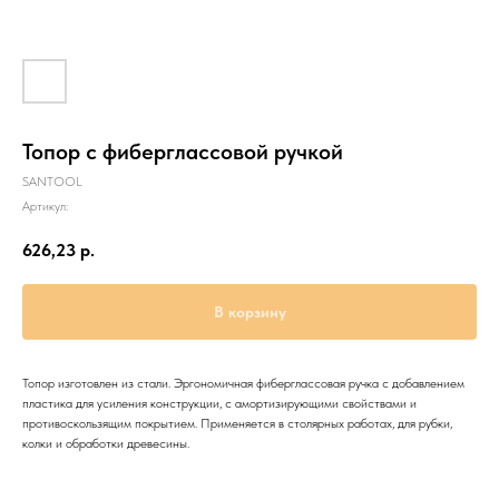
Топор с фиберглассовой ручкой
SANTOOL
Артикул:
626,23
р.
В корзину
Топор изготовлен из стали. Эргономичная фиберглассовая ручка с добавлением
пластика для усиления конструкции, с амортизирующими свойствами и
противоскользящим покрытием. Применяется в столярных работах, для рубки,
колки и обработки древесины.